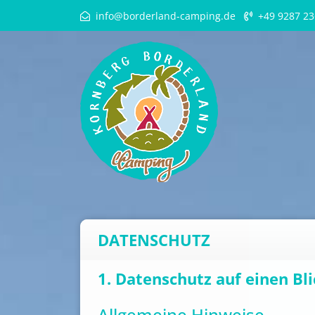
info@borderland-camping.de
+49 9287 23
DATENSCHUTZ
1. Datenschutz auf einen Bli
Allgemeine Hinweise