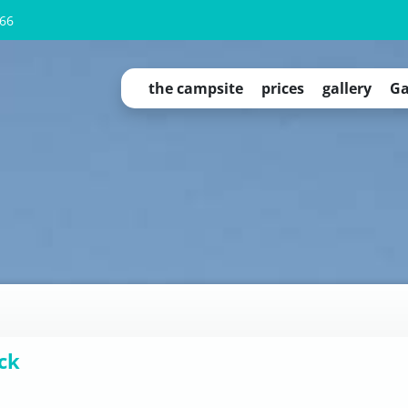
66
the campsite
prices
gallery
Ga
campsite overview
Camping Cubes
Qeedo tents for rent
tinyhouses
apartment "OAHU"
apartment "Fichtelgebirge"
permanent pitch
service
campsite regulations
ck