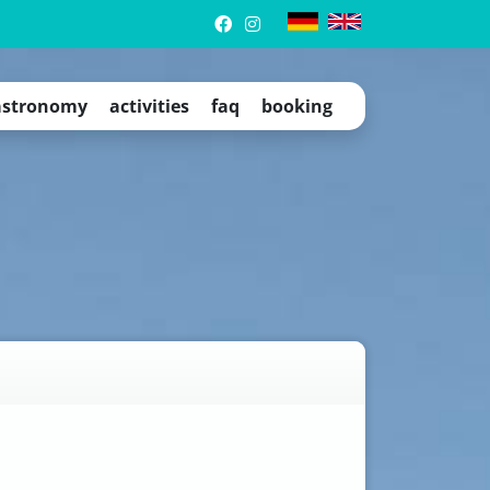
stronomy
activities
faq
booking
trip tips
events